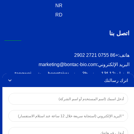
NR
RD
اتصل بنا
هاتف:
+86 0755 2721 2902
البريد الإلكتروني:
marketing@bontac-bio.com
العنوان:
12-13f، مبنى 3b، مبنى hengtaiyu، مجتمع tangwei،
اترك رسالتك
شارع fenghuang، منطقة guangming، شنتشن
حقوق الطبع والنشر © 2024 شركة بونتاك للهندسة الحيوية
(شنتشن) المحدودة
سياسة الخصوصية