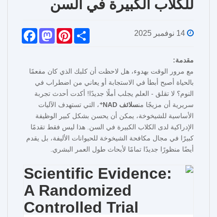
للكلاب الكبيرة في السن
F
M
P
S
14 نوفمبر 2025
a
a
i
h
c
s
n
a
e
t
t
r
مقدمة:
b
o
e
e
o
d
r
مع مرور الوقت بهدوء، هل لاحظت أن كلبك الذي كان مفعمًا
o
o
e
بالحياة أصبح أبطأ في الاستجابة أو يعاني من اضطراب في
k
n
s
t
النوم؟ لا تقلق - العلم يجلب أملًا جديدًا! أكدت أحدث تجربة
سريرية أن مزيجًا من
سلائف NAD⁺
، التي تستهدف الآليات
الأساسية للشيخوخة، يمكن أن يحسن بشكل كبير الوظيفة
الإدراكية لدى الكلاب الكبيرة في السن. هذا ليس فقط تقدمًا
كبيرًا في مجال مكافحة الشيخوخة للحيوانات الأليفة، بل يقدم
أيضًا منظورًا جديدًا تمامًا لأبحاث طول العمر البشري.