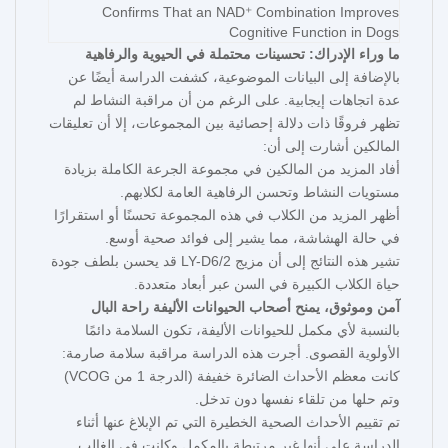
ما وراء الإدراك: تحسينات محتملة في الحيوية والرفاهية
بالإضافة إلى البيانات الموضوعية، كشفت الدراسة أيضًا عن
عدة اتجاهات إيجابية. على الرغم من أن مراقبة النشاط لم
تظهر فروقًا ذات دلالة إحصائية بين المجموعات، إلا أن تعليقات
المالكين أشارت إلى أن:
أفاد المزيد من المالكين في مجموعة الجرعة الكاملة بزيادة
مستويات النشاط وتحسن الرفاهية العامة لكلابهم.
أظهر المزيد من الكلاب في هذه المجموعة تحسنًا أو استقرارًا
في حالة الهشاشة، مما يشير إلى فوائد صحية أوسع.
تشير هذه النتائج إلى أن مزيج LY-D6/2 قد يحسن بلطف جودة
حياة الكلاب الكبيرة في السن عبر أبعاد متعددة.
آمن وموثوق، يمنح أصحاب الحيوانات الأليفة راحة البال
بالنسبة لأي مكمل للحيوانات الأليفة، تكون السلامة دائمًا
الأولوية القصوى. أجرت هذه الدراسة مراقبة سلامة صارمة:
كانت معظم الأحداث الضائرة خفيفة (الدرجة 1 من VCOG)
وتم حلها من تلقاء نفسها دون تدخل.
تم تقييم الأحداث الصحية الخطيرة التي تم الإبلاغ عنها أثناء
الدراسة على أنها غير مرتبطة بالمكمل وكانت في الغالب