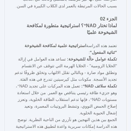
بسبب الحالات المرتبطة بالعمر لدى الكلاب الكبيرة في السن.
الجزء 02
لماذا تختار NAD⁺؟ استراتيجية متطورة لمكافحة
الشيخوخة علميًا
تعتمد هذه الدراسة
استراتيجية علمية لمكافحة الشيخوخة
"ثنائية المفعول"
:
تكملة عوامل حالّة للشيخوخة:
تساعد هذه العوامل في إزالة
"الخلايا الزومبية" - الخلايا الهرمة التي تتوقف عن الانقسام
وتطلق مواد ضارة - وبالتالي تقلل الالتهاب وتخلق ظروفًا تدعم
تجديد الأنسجة. مكونات مثل كيرسيتين تندرج في هذه الفئة.
تكملة سلائف NAD⁺:
تعمل هذه المركبات على تجديد NAD⁺،
وهو جزيء طاقة رئيسي يتناقص مع العمر. من خلال استعادة
مستويات NAD⁺، فإنها تدعم استقلاب الطاقة الخلوية، وتعزز
إصلاح الحمض النووي، وتنشط البروتينات المعمرة، وتعيد
إشعال الحيوية الخلوية.
الجمع بين هذين النهجين هو تآزري من الناحية النظرية. توضح
هذه الدراسة إمكانات سريرية واعدة لتطبيق هذه الاستراتيجية